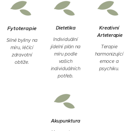
Dietetika
Kreativní
Fy
toterapie
Arteterapie
Individuální
Silné byliny na
jídelní plán na
Terapie
míru, léčící
míru podle
harmonizující
zdravotní
vašich
emoce
a
obtíže.
individuálních
psychiku.
potřeb.
Akupunktura