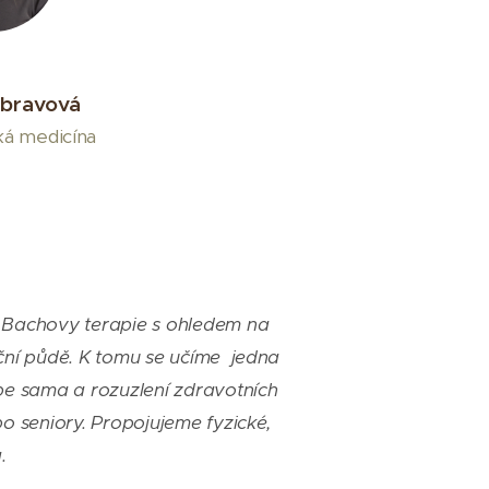
bravová
ská medicína
 a Bachovy terapie s ohledem
na
iční půdě. K tomu se učíme jedna
be sama a rozuzlení zdravotních
po seniory.
Propojujeme fyzické,
.