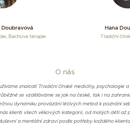
e Doubravová
Hana Dou
pie, Bachova terapie
Tradiční čín
O nás
yužíváme znalostí Tradiční čínské medicíny, psychologie
Průběžně se v
zděláváme se jak na české, tak i na zahran
nečnou dynamiku provázání léčivých metod k poznání se
nás klienti všech věkových kategorií, od malých dětí až 
duševní
a mentální zdraví podle potřeby každého klienta