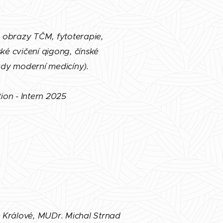
 obrazy TČM, fytoterapie,
ské cvičení qigong, čínské
ady moderní medicíny).
tion
-
Intern 2025
c Králové, MUDr. Michal Strnad