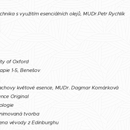
hnika s využitím esenciálních olejů, MUDr.Petr Rychlík
ity of Oxford
rapie 1-5, Benešov
 Bachovy květové esence, MUDr. Dagmar Komárková
nce Original
ologie
Animovaná tvorba
 cena vévody z Edinburghu