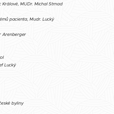
ec Králové, MUDr. Michal Strnad
lémů pacienta, Mudr. Lucký
tr Arenberger
ol
ef Lucký
české byliny