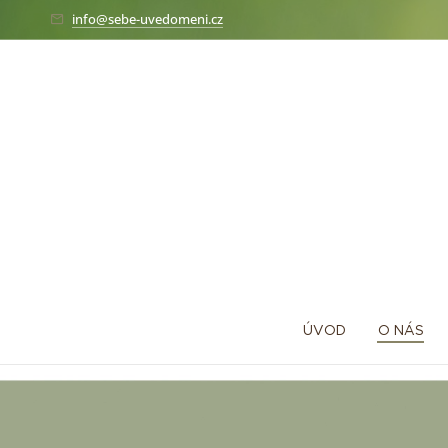
info@sebe-uvedomeni.cz
ÚVOD
O NÁS