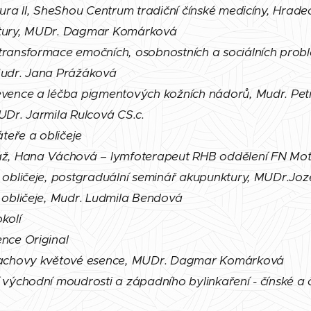
tura II, SheShou Centrum tradiční čínské medicíny, Hrad
ktury, MUDr. Dagmar Komárková
transformace emočních, osobnostních a sociálních prob
Mudr. Jana Prážáková
evence a léčba pigmentových kožních nádorů, Mudr. Pe
UDr. Jarmila Rulcová CS.c.
áteře a obličeje
áž, Hana Váchová – lymfoterapeut RHB oddělení FN Mot
 obličeje, postgraduální seminář akupunktury, MUDr.Joz
 obličeje, Mudr. Ludmila Bendová
kolí
nce Original
 Bachovy květové esence, MUDr. Dagmar Komárková
 východní moudrosti a západního bylinkaření - čínské a 