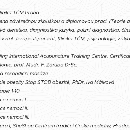
Klinika TČM Praha
ena závěrečnou zkouškou a diplomovou prací. (Teorie a
á dietetika, diagniostika jazyka, pulzní diagnostika, čín
 vztah terapeut-pacient, Klinika TČM, psychologie, zákl
njing International Acupuncture Training Centre,
Certifica
ogie, prof. Mudr. F. Záruba DrSc.
 a rekondiční masáže
pie obezity Stop STOB obezitě, PhDr. Iva Málková
apie 1-10
ce nemocí I.
ce nemocí II.
ce nemocí III.
tura I, SheShou Centrum tradiční čínské medicíny, Hrade